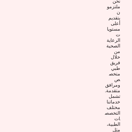
نحن
ملتزمو
ن
بتقديم
أعلى
مستويا
ت
الرعاية
الصحية
من
خلال
فريق
طبي
متخص
ص
ومرافق
متقدمة.
تشمل
خدماتنا
مختلف
التخصص
ات
الطبية،
مثل