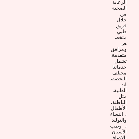
الرعاية
الصحية
من
خلال
فريق
طبي
متخص
ص
ومرافق
متقدمة.
تشمل
خدماتنا
مختلف
التخصص
ات
الطبية،
مثل
الباطنة،
الأطفال
، النساء
والتوليد
، وطب
الأسنان
بالاضاف