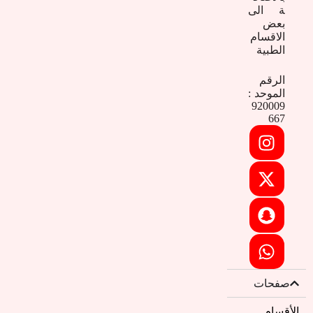
ة الى
بعض
الاقسام
الطبية
الرقم
الموحد :
920009
667
صفحات
الأقسام