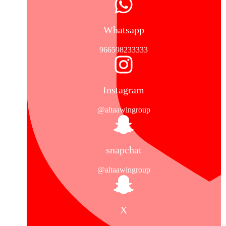
Whatsapp
966598233333
Instagram
altaawingroup@
snapchat
altaawingroup@
X