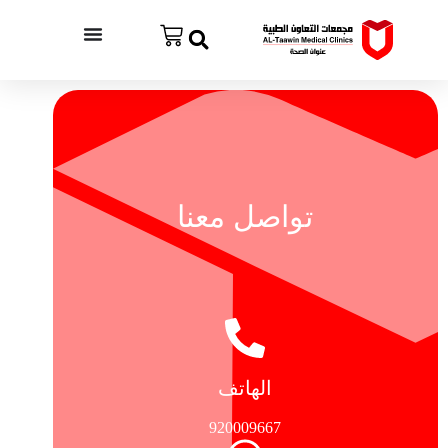
ا
ل
ت
ج
ا
و
ز
إ
ل
ى
تواصل معنا
ا
ل
م
ح
ت
و
ى
الهاتف
920009667