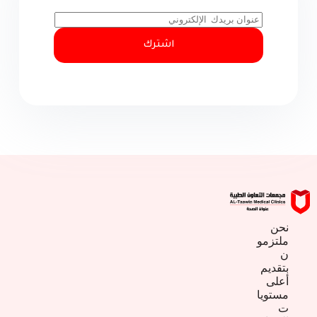
ا
ل
ب
اشترك
ر
ي
د
ا
ل
إ
ل
ك
ت
ر
و
ن
ي
*
نحن
ملتزمو
ن
بتقديم
أعلى
مستويا
ت